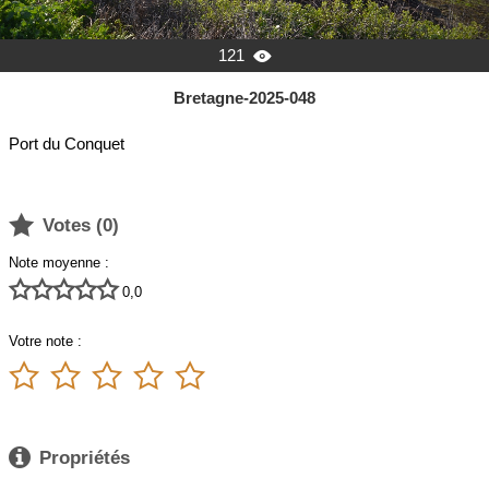
121

Bretagne-2025-048
Port du Conquet

Votes (
0
)
Note moyenne :





0,0
Votre note :






Propriétés