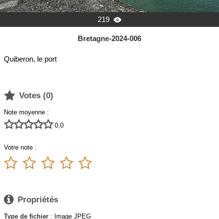
219

Bretagne-2024-006
Quiberon, le port

Votes (
0
)
Note moyenne :





0,0
Votre note :






Propriétés
Type de fichier
: Image JPEG