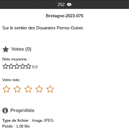
252

Bretagne-2023-075
Sur le sentier des Douaniers Perros-Guirec

Votes (
0
)
Note moyenne :





0,0
Votre note :






Propriétés
Type de fichier
: Image JPEG
Poids
: 1,08 Mo