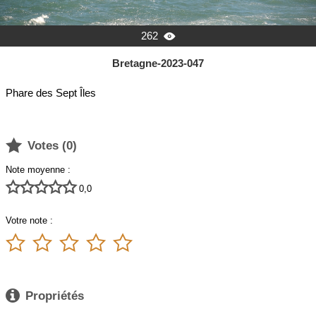
262

Bretagne-2023-047
Phare des Sept Îles

Votes (
0
)
Note moyenne :





0,0
Votre note :






Propriétés