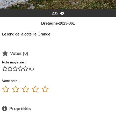
235

Bretagne-2023-061
Le long de la côte Île Grande

Votes (
0
)
Note moyenne :





0,0
Votre note :






Propriétés