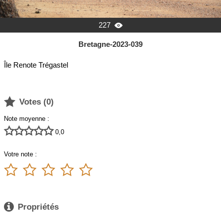
227

Bretagne-2023-039
Île Renote Trégastel

Votes (
0
)
Note moyenne :





0,0
Votre note :






Propriétés