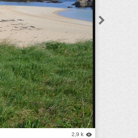

2,9 k
