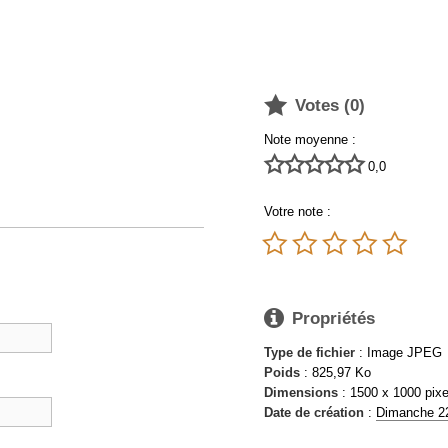

Votes (
0
)
Note moyenne :





0,0
Votre note :






Propriétés
Type de fichier
: Image JPEG
Poids
: 825,97 Ko
Dimensions
: 1500 x 1000 pixe
Date de création
:
Dimanche 22