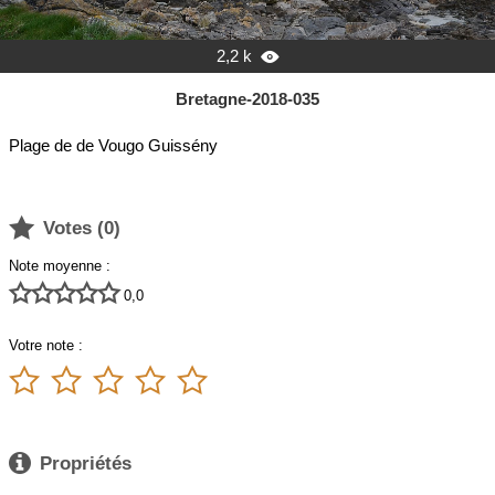
2,2 k

Bretagne-2018-035
Plage de de Vougo Guissény

Votes (
0
)
Note moyenne :





0,0
Votre note :






Propriétés