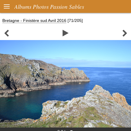

Albums Photos Passion Sables
Bretagne - Finistère sud Avril 2016
[71/205]


