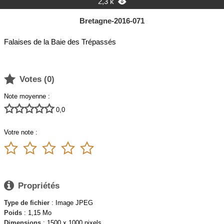
2,3 k

Bretagne-2016-071
Falaises de la Baie des Trépassés

Votes (
0
)
Note moyenne :





0,0
Votre note :






Propriétés
Type de fichier
: Image JPEG
Poids
: 1,15 Mo
Dimensions
: 1500 x 1000 pixels