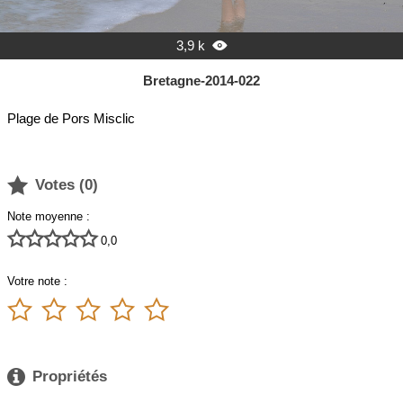
3,9 k

Bretagne-2014-022
Plage de Pors Misclic

Votes (
0
)
Note moyenne :





0,0
Votre note :






Propriétés