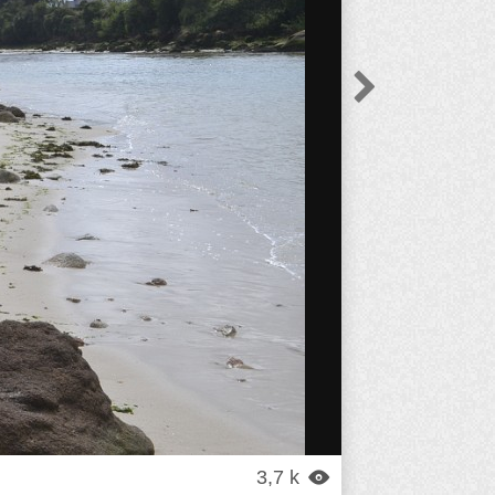

3,7 k
