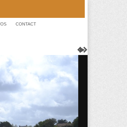
TOS
CONTACT


