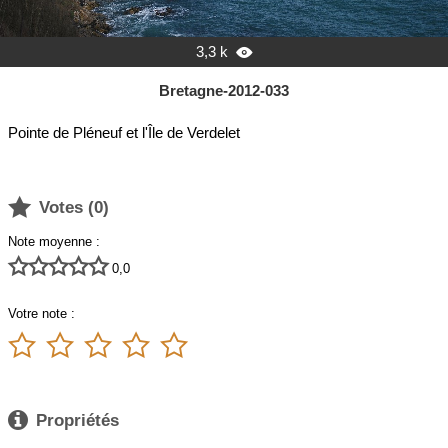
3,3 k

Bretagne-2012-033
Pointe de Pléneuf et l'Île de Verdelet

Votes (
0
)
Note moyenne :





0,0
Votre note :






Propriétés