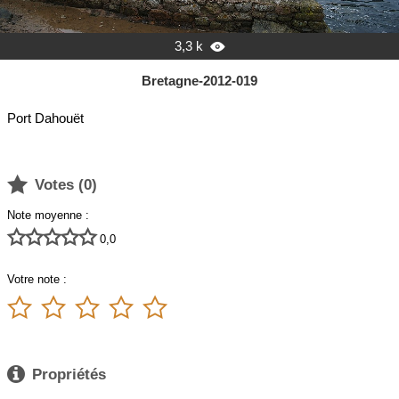
3,3 k

Bretagne-2012-019
Port Dahouët

Votes (
0
)
Note moyenne :





0,0
Votre note :






Propriétés