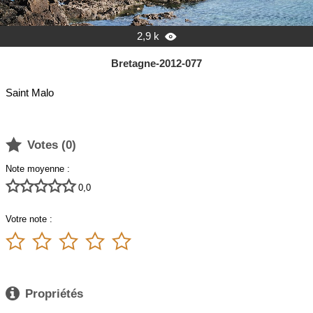
2,9 k

Bretagne-2012-077
Saint Malo

Votes (
0
)
Note moyenne :





0,0
Votre note :






Propriétés