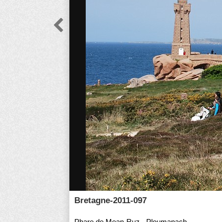

Bretagne-2011-097
Phare de Mean-Ruz - Ploumanach