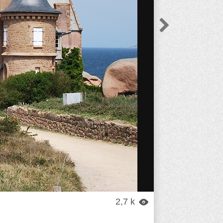

2,7 k
