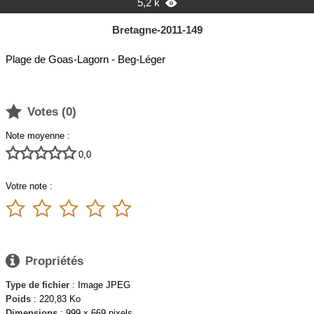
5,2 k

Bretagne-2011-149
Plage de Goas-Lagorn - Beg-Léger

Votes (
0
)
Note moyenne :





0,0
Votre note :






Propriétés
Type de fichier
: Image JPEG
Poids
: 220,83 Ko
Dimensions
: 999 x 669 pixels