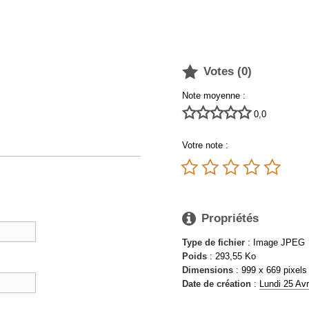

Votes (
0
)
Note moyenne :





0,0
Votre note :






Propriétés
Type de fichier
: Image JPEG
Poids
: 293,55 Ko
Dimensions
: 999 x 669 pixels
Date de création
:
Lundi 25 Avr