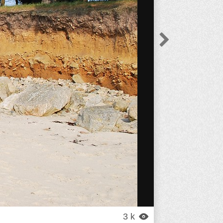

3 k
