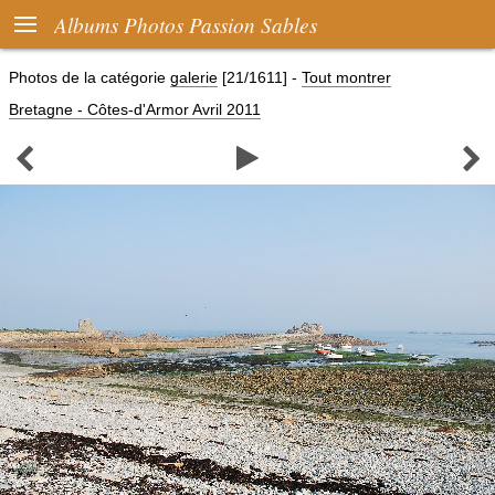

Albums Photos Passion Sables
Photos de la catégorie
galerie
[21/1611]
-
Tout montrer
Bretagne - Côtes-d'Armor Avril 2011


