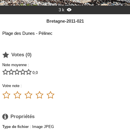
3 k

Bretagne-2011-021
Plage des Dunes - Pélinec

Votes (
0
)
Note moyenne :





0,0
Votre note :






Propriétés
Type de fichier
: Image JPEG