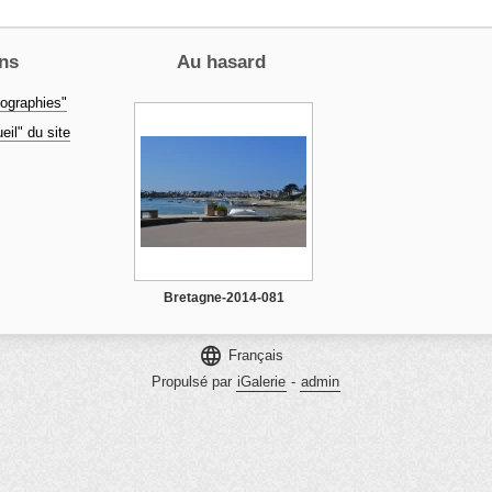
ns
Au hasard
ographies"
eil" du site
Bretagne-2014-081

Français
Propulsé par
iGalerie
-
admin