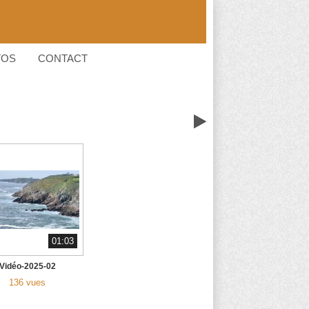
TOS
CONTACT

01:03
Vidéo-2025-02
136 vues