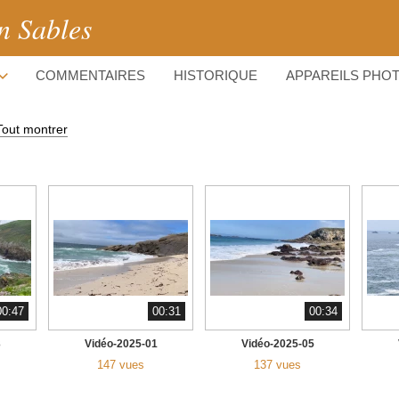
n Sables
COMMENTAIRES
HISTORIQUE
APPAREILS PHO
Tout montrer
00:47
00:31
00:34
3
Vidéo-2025-01
Vidéo-2025-05
147 vues
137 vues