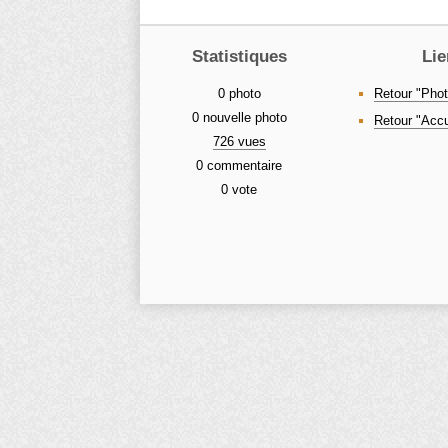
Statistiques
Lie
0 photo
Retour "Phot
0 nouvelle photo
Retour "Accu
726 vues
0 commentaire
0 vote