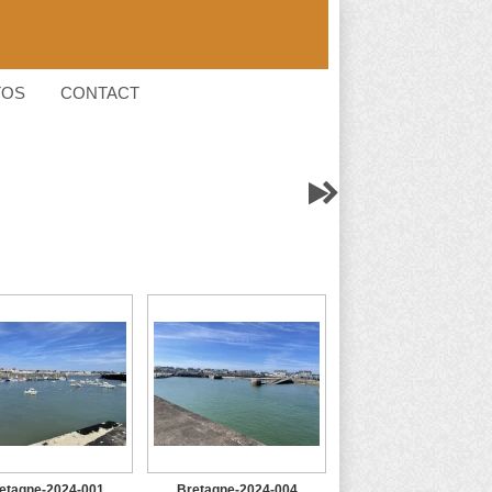
TOS
CONTACT


etagne-2024-001
Bretagne-2024-004