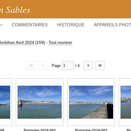
n Sables
COMMENTAIRES
HISTORIQUE
APPAREILS PHO
orbihan Avril 2024
[159]
-
Tout montrer
Page
/
4
006
Bretagne-2024-002
Bretagne-2024-003
Br