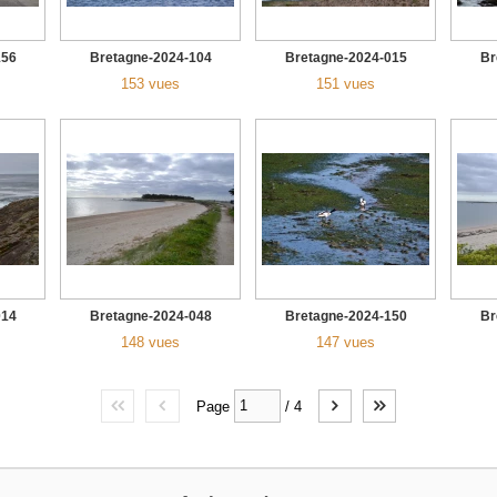
156
Bretagne-2024-104
Bretagne-2024-015
Br
153 vues
151 vues
014
Bretagne-2024-048
Bretagne-2024-150
Br
148 vues
147 vues
Page
/
4