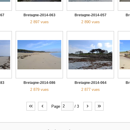
067
Bretagne-2014-063
Bretagne-2014-057
Br
2 897 vues
2 890 vues
083
Bretagne-2014-086
Bretagne-2014-064
Br
2 879 vues
2 877 vues
Page
/
3