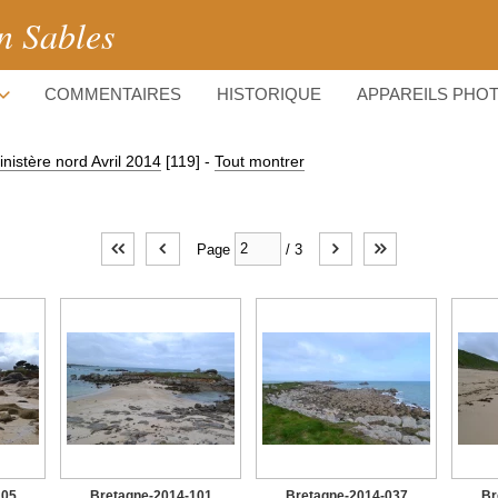
n Sables
COMMENTAIRES
HISTORIQUE
APPAREILS PHO
inistère nord Avril 2014
[119]
-
Tout montrer
Page
/
3
105
Bretagne-2014-101
Bretagne-2014-037
Br