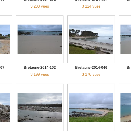
3 233 vues
3 224 vues
107
Bretagne-2014-102
Bretagne-2014-046
Br
3 199 vues
3 176 vues