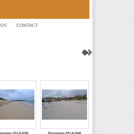
TOS
CONTACT



etagne-2014-099
Bretagne-2014-098